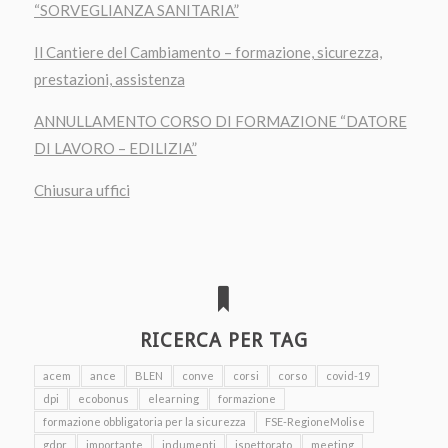
“SORVEGLIANZA SANITARIA”
Il Cantiere del Cambiamento – formazione, sicurezza,
prestazioni, assistenza
ANNULLAMENTO CORSO DI FORMAZIONE “DATORE
DI LAVORO – EDILIZIA”
Chiusura uffici
RICERCA PER TAG
acem
ance
BLEN
conve
corsi
corso
covid-19
dpi
ecobonus
elearning
formazione
formazione obbligatoria per la sicurezza
FSE-RegioneMolise
gdpr
importante
indumenti
ispettorato
meeting