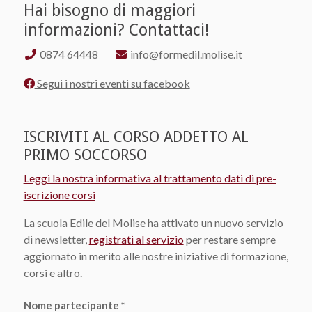
Hai bisogno di maggiori
informazioni? Contattaci!
0874 64448
info@formedil.molise.it
Segui i nostri eventi su facebook
ISCRIVITI AL CORSO ADDETTO AL
Nuova
PRIMO SOCCORSO
iscrizione
corsi
Leggi la nostra informativa al trattamento dati di pre-
2021
iscrizione corsi
La scuola Edile del Molise ha attivato un nuovo servizio
di newsletter,
registrati al servizio
per restare sempre
aggiornato in merito alle nostre iniziative di formazione,
corsi e altro.
Nome partecipante
*