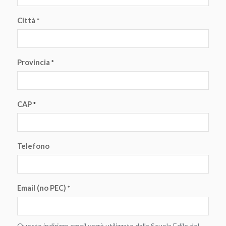
Città
*
Provincia
*
CAP
*
Telefono
Email (no PEC)
*
Questo indirizzo email verrà utilizzato dalla Scuola Edile del