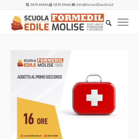
0874 64448
0874 39646
info@formedil.molise.it