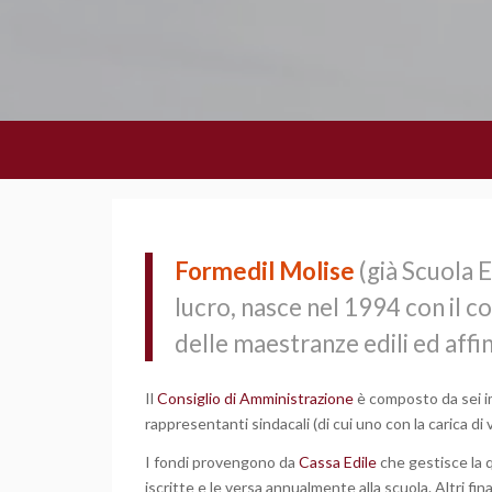
Formedil
Molise
(già Scuola E
lucro, nasce nel 1994 con il 
delle maestranze edili ed affin
Il
Consiglio di Amministrazione
è composto da sei imp
rappresentanti sindacali (di cui uno con la carica di
I fondi provengono da
Cassa Edile
che gestisce la 
iscritte e le versa annualmente alla scuola. Altri f