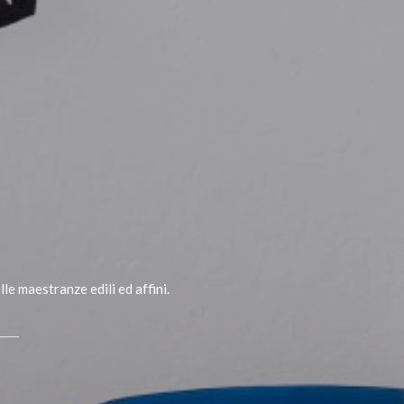
le maestranze edili ed affini.