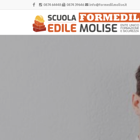
0874 64448
0874 39646
info@formedil.molise.it