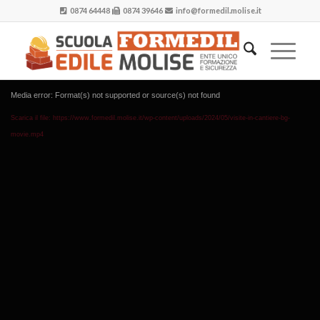
0874 64448
0874 39646
info@formedil.molise.it
Media error: Format(s) not supported or source(s) not found
Scarica il file: https://www.formedil.molise.it/wp-content/uploads/2024/05/visite-in-cantiere-bg-
movie.mp4