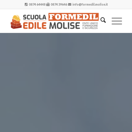
0874 64448
0874 39646
info@formedil.molise.it