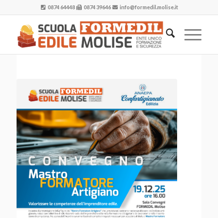
0874 64448
0874 39646
info@formedil.molise.it