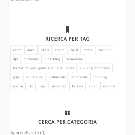
RICERCA PER TAG
acem
ance
BLEN
conve
corsi
corso
covid-19
dpi
ecobonus
elearning
formazione
formazione obbligatoria per la sicurezza
FSE-RegioneMolise
gdpr
importante
indumenti
ispettorato
meeting
operai
rls
rspp
sicurezza
tecnici
video
webinar
CERCA PER CATEGORIA
Apprendistato
(3)